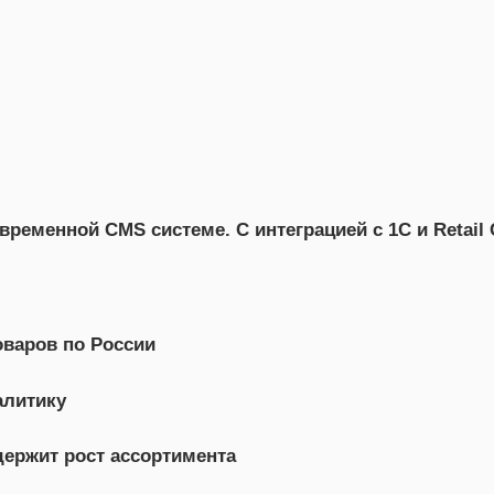
ременной CMS системе. С интеграцией с 1С и Retail
оваров по России
алитику
держит рост ассортимента